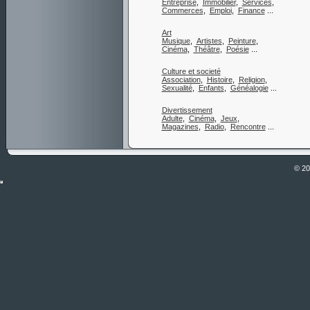
Entreprise
,
Immobilier
,
Services
,
Commerces
,
Emploi
,
Finance
...
Art
Musique
,
Artistes
,
Peinture
,
Cinéma
,
Théâtre
,
Poésie
...
Culture et societé
Association
,
Histoire
,
Religion
,
Sexualité
,
Enfants
,
Généalogie
...
Divertissement
Adulte
,
Cinéma
,
Jeux
,
Magazines
,
Radio
,
Rencontre
...
© 2