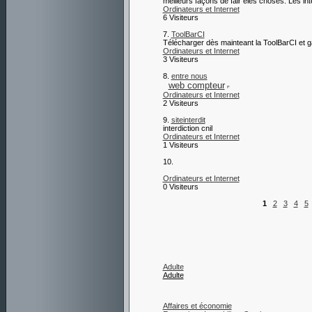
meilleurs façons de fair eles choses. Les in
Ordinateurs et Internet
6 Visiteurs
7.
ToolBarCI
Télécharger dès mainteant la ToolBarCI et g
Ordinateurs et Internet
3 Visiteurs
8.
entre nous
web compteur
Ordinateurs et Internet
2 Visiteurs
9.
siteinterdit
interdiction cnil
Ordinateurs et Internet
1 Visiteurs
10.
Ordinateurs et Internet
0 Visiteurs
1
2
3
4
5
Adulte
Adulte
Affaires et économie