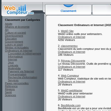
Classement par Catégories
Adulte
Classement Ordinateurs et Internet (2415
Affaires et économie
Art
1.
WebD Site
Culture et societé
WebD online outils pour webmasters.
Divertissement
Ordinateurs et Internet
Éducation
4256 Visiteurs
Gouvernement
Loisirs et sport
2.
classementsc
Médias et Actualités
Classement du web compteur pour test du
Ordinateurs et Internet
Ordinateurs et Internet
Conception et hébergement
186 Visiteurs
Informatique
Internet
3.
Réseau Découverte
Jeux
Le réseau Découverte. Outils de première qua
Logiciels
Ordinateurs et Internet
Multimédia
117 Visiteurs
Paiement via l'internet
Programmation
4.
Web Compteur
Recherche d'information
Web Compteur, statistique de site web en te
Services
Ordinateurs et Internet
Pages personnelles
28 Visiteurs
Référence
Régions
5.
WebD webMaster
Santé
WebD outils pour webmaster
Sciences
Ordinateurs et Internet
26 Visiteurs
6.
BestMonde.com
BestMonde est un site qui a pour une évoluti