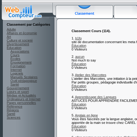
Classement par Catégories
Adulte
Classement Cours (114).
Affaires et économie
Art
1.
b1fo
Culture et societé
site de documentation concernant les meta 
Divertissement
Éducation
Éducation
0 Visiteurs
Associations
Cours
2.
aucun
Écoles
Not much to say
Enseignement
Éducation
Formation
0 Visiteurs
Internet
Logiciels
3.
Atelier des Marcottes
Manuels Scolaires
L'atelier des Marcottes, une initiation à la 
Outil pédagogique
Par petits groupes, pédagogie individuelle d'
Santé
Éducation
Gouvernement
0 Visiteurs
Loisirs et sport
Médias et Actualités
4.
Apprentissage des Langues
Ordinateurs et Internet
ASTUCES POUR APPRENDRE FACILEME
Pages personnelles
Éducation
Référence
0 Visiteurs
Régions
Santé
5.
Anglais en ligne
Sciences
Vous êtes fascinés par la langue anglaise, or
apportée de la main se trouve chez CAREL R
Éducation
0 Visiteurs