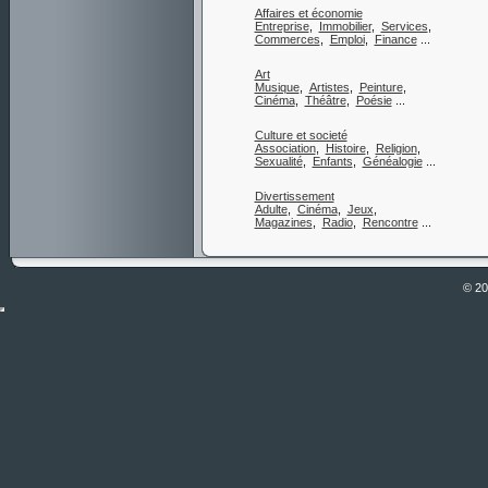
Affaires et économie
Entreprise
,
Immobilier
,
Services
,
Commerces
,
Emploi
,
Finance
...
Art
Musique
,
Artistes
,
Peinture
,
Cinéma
,
Théâtre
,
Poésie
...
Culture et societé
Association
,
Histoire
,
Religion
,
Sexualité
,
Enfants
,
Généalogie
...
Divertissement
Adulte
,
Cinéma
,
Jeux
,
Magazines
,
Radio
,
Rencontre
...
© 2