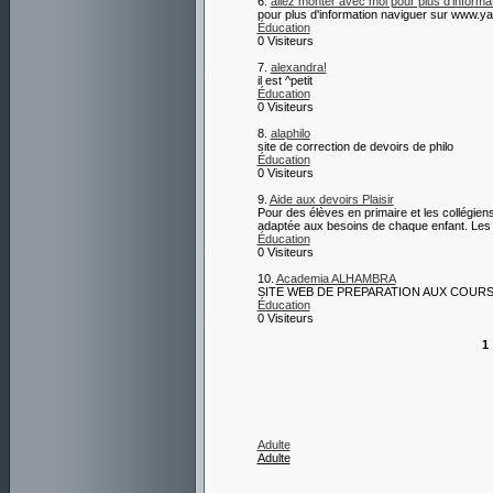
6.
allez monter avec moi pour plus d'infor
pour plus d'information naviguer sur www.
Éducation
0 Visiteurs
7.
alexandra!
il est ^petit
Éducation
0 Visiteurs
8.
alaphilo
site de correction de devoirs de philo
Éducation
0 Visiteurs
9.
Aide aux devoirs Plaisir
Pour des élèves en primaire et les collégien
adaptée aux besoins de chaque enfant. Les 
Éducation
0 Visiteurs
10.
Academia ALHAMBRA
SITE WEB DE PREPARATION AUX COURS 
Éducation
0 Visiteurs
1
Adulte
Adulte