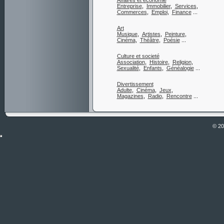
Affaires et économie
Entreprise
,
Immobilier
,
Services
,
Commerces
,
Emploi
,
Finance
...
Art
Musique
,
Artistes
,
Peinture
,
Cinéma
,
Théâtre
,
Poésie
...
Culture et societé
Association
,
Histoire
,
Religion
,
Sexualité
,
Enfants
,
Généalogie
...
Divertissement
Adulte
,
Cinéma
,
Jeux
,
Magazines
,
Radio
,
Rencontre
...
© 2