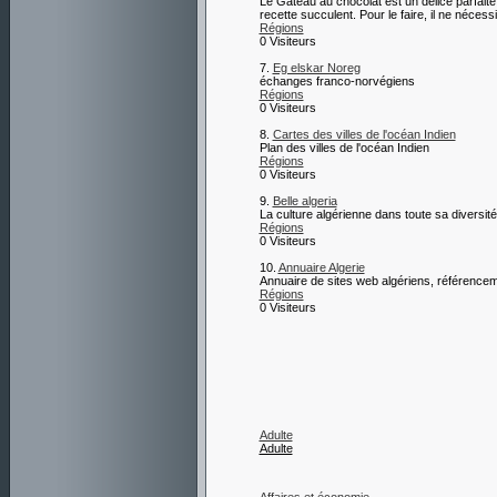
Le Gateau au chocolat est un délice parfaite
recette succulent. Pour le faire, il ne néces
Régions
0 Visiteurs
7.
Eg elskar Noreg
échanges franco-norvégiens
Régions
0 Visiteurs
8.
Cartes des villes de l'océan Indien
Plan des villes de l'océan Indien
Régions
0 Visiteurs
9.
Belle algeria
La culture algérienne dans toute sa diversité
Régions
0 Visiteurs
10.
Annuaire Algerie
Annuaire de sites web algériens, référenceme
Régions
0 Visiteurs
Adulte
Adulte