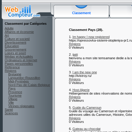
Classement par Catégories
Adulte
Classement Pays (28).
Affaires et économie
Art
1.
Im happy I now registered
Culture et societé
https://opressovka-sistemi-otopleniya-pr1.ru
Divertissement
Régions
Éducation
0 Visiteurs
Gouvernement
Loisirs et sport
2.
ijatti
Médias et Actualités
bienvenu a mon site temsamane dedie a la to
Ordinateurs et Internet
Régions
Pages personnelles
0 Visiteurs
Référence
Régions
3.
I am the new one
Bretagne
http://ivistroy.ru/
Languedoc-Roussillon
Régions
Midi-Pyrénées
0 Visiteurs
Nord-Pas-de-Calais-Belgique
Pays
4.
Host Algerie
Provence
Hébergement de sites réservations de nom
Tourisme
Régions
Village
0 Visiteurs
Ville
Vitrines régionales
5.
Guide du Cameroun
Santé
Guide du voyage au Cameroun et répertoire 
Sciences
adresses utiles du Cameroun, Histoire, Géo
Régions
0 Visiteurs
6.
Gateau au chocolat