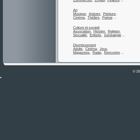
Commerces
,
Emploi
,
Finance
...
Art
Musique
,
Artistes
,
Peinture
,
Cinéma
,
Théâtre
,
Poésie
...
Culture et societé
Association
,
Histoire
,
Religion
,
Sexualité
,
Enfants
,
Généalogie
...
Divertissement
Adulte
,
Cinéma
,
Jeux
,
Magazines
,
Radio
,
Rencontre
...
© 2