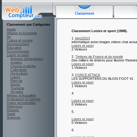
Classement par Catégories
Adulte
Classement Loisirs et sport (1908).
Affaires et économie
Art
1.
btm22013
Culture et societé
informatique avion images videos chat actual
Divertissement
Loisirs et sport
Éducation
2 Visiteurs
Gouvernement
Loisirs et sport
2.
Timbres de France et du monde
Animaux domestiques
Des milliers de timbres pour illustrer l'histo
Aviation
Loisirs et sport
Chasse et pêche
1 Visiteurs
Collections
Horticulture
3.
FORCE ATTACK
Loisirs
LES SUPPORTERS DU BLOIS FOOT 41
Plein-Air
Loisirs et sport
Sports
1 Visiteurs
Tourisme
Voyages
4.
Médias et Actualités
Ordinateurs et Internet
Loisirs et sport
Pages personnelles
0 Visiteurs
Référence
Régions
5.
Santé
Sciences
Loisirs et sport
0 Visiteurs
6.